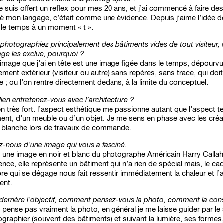
 suis offert un reflex pour mes 20 ans, et j’ai commencé à faire des
é mon langage, c’était comme une évidence. Depuis j’aime l’idée d
 le temps à un moment « t ».
photographiez principalement des bâtiments vides de tout visiteur, 
ge les exclue, pourquoi ?
’image que j’ai en tête est une image figée dans le temps, dépourv
ment extérieur (visiteur ou autre) sans repères, sans trace, qui doit 
; ou l’on rentre directement dedans, à la limite du conceptuel.
lien entretenez-vous avec l’architecture ?
en très fort, l’aspect esthétique me passionne autant que l’aspect 
ent, d’un meuble ou d’un objet. Je me sens en phase avec les créa
e blanche lors de travaux de commande.
z-nous d’une image qui vous a fasciné.
t une image en noir et blanc du photographe Américain Harry Calla
nce, elle représente un bâtiment qui n’a rien de spécial mais, le cad
re qui se dégage nous fait ressentir immédiatement la chaleur et l
nt.
 derrière l’objectif, comment pensez-vous la photo, comment la con
 pense pas vraiment la photo, en général je me laisse guider par le 
graphier (souvent des bâtiments) et suivant la lumière, ses formes